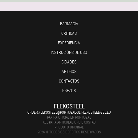
FARMACIA
CRÍTICAS
EXPERIENCIA
INSTRUCIÓNS DE USO
CIDADES
ARTIGOS
CONTACTOS
PREZOS
FLEKOSTEEL
ORDER.FLEKOSTEEL@PORTUGAL-GL.FLEKOSTEEL-GEL.EU
PÁXINA OFICIAL EN PORTUGAL
XEL PARA ARTICULACIÓNS E COSTAS
PRODUTO ORIXINAL
2026 © TODOS OS DEREITOS RESERVADOS