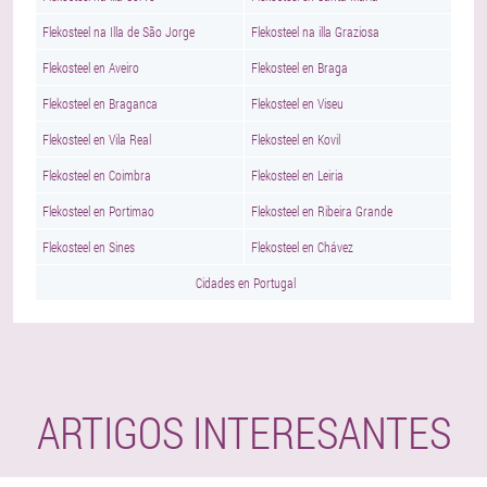
Flekosteel na Illa de São Jorge
Flekosteel na illa Graziosa
Flekosteel en Aveiro
Flekosteel en Braga
Flekosteel en Braganca
Flekosteel en Viseu
Flekosteel en Vila Real
Flekosteel en Kovil
Flekosteel en Coimbra
Flekosteel en Leiria
Flekosteel en Portimao
Flekosteel en Ribeira Grande
Flekosteel en Sines
Flekosteel en Chávez
Cidades en Portugal
ARTIGOS INTERESANTES