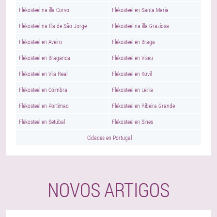
Flekosteel na illa Corvo
Flekosteel en Santa María
Flekosteel na Illa de São Jorge
Flekosteel na illa Graziosa
Flekosteel en Aveiro
Flekosteel en Braga
Flekosteel en Braganca
Flekosteel en Viseu
Flekosteel en Vila Real
Flekosteel en Kovil
Flekosteel en Coimbra
Flekosteel en Leiria
Flekosteel en Portimao
Flekosteel en Ribeira Grande
Flekosteel en Setúbal
Flekosteel en Sines
Cidades en Portugal
NOVOS ARTIGOS