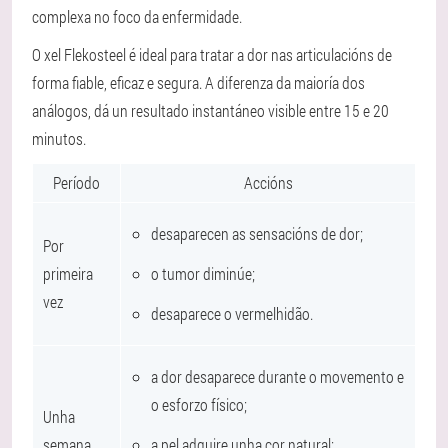
complexa no foco da enfermidade.
O xel Flekosteel é ideal para tratar a dor nas articulacións de
forma fiable, eficaz e segura. A diferenza da maioría dos
análogos, dá un resultado instantáneo visible entre 15 e 20
minutos.
Período
Accións
desaparecen as sensacións de dor;
Por
primeira
o tumor diminúe;
vez
desaparece o vermelhidão.
a dor desaparece durante o movemento e
o esforzo físico;
Unha
semana
a pel adquire unha cor natural;