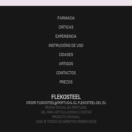
FARMACIA
CRÍTICAS
EXPERIENCIA
INSTRUCIÓNS DE USO
CIDADES
ARTIGOS
CONTACTOS
PREZOS
FLEKOSTEEL
ORDER.FLEKOSTEEL@PORTUGAL-GL.FLEKOSTEEL-GEL.EU
PÁXINA OFICIAL EN PORTUGAL
XEL PARA ARTICULACIÓNS E COSTAS
PRODUTO ORIXINAL
2026 © TODOS OS DEREITOS RESERVADOS