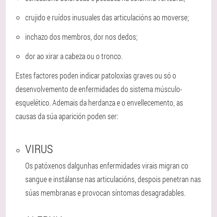
crujido e ruídos inusuales das articulacións ao moverse;
inchazo dos membros, dor nos dedos;
dor ao xirar a cabeza ou o tronco.
Estes factores poden indicar patoloxías graves ou só o
desenvolvemento de enfermidades do sistema músculo-
esquelético. Ademais da herdanza e o envellecemento, as
causas da súa aparición poden ser:
VIRUS
Os patóxenos dalgunhas enfermidades virais migran co
sangue e instálanse nas articulacións, despois penetran nas
súas membranas e provocan síntomas desagradables.