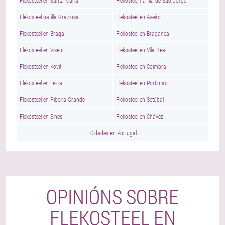
Flekosteel en Santa María
Flekosteel na Illa de São Jorge
Flekosteel na illa Graziosa
Flekosteel en Aveiro
Flekosteel en Braga
Flekosteel en Braganca
Flekosteel en Viseu
Flekosteel en Vila Real
Flekosteel en Kovil
Flekosteel en Coimbra
Flekosteel en Leiria
Flekosteel en Portimao
Flekosteel en Ribeira Grande
Flekosteel en Setúbal
Flekosteel en Sines
Flekosteel en Chávez
Cidades en Portugal
OPINIÓNS SOBRE
FLEKOSTEEL EN