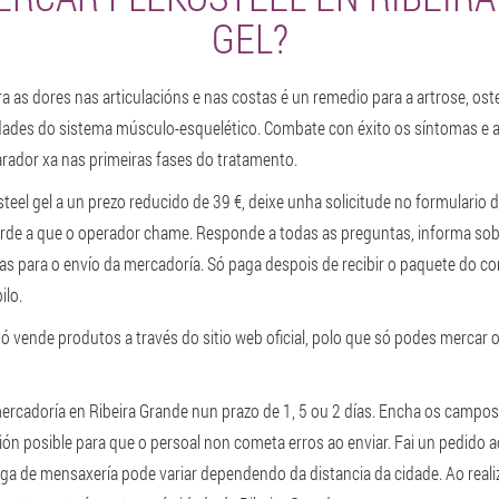
GEL?
ra as dores nas articulacións e nas costas é un remedio para a artrose, ost
idades do sistema músculo-esquelético. Combate con éxito os síntomas e 
arador xa nas primeiras fases do tratamento.
teel gel a un prezo reducido de 39 €, deixe unha solicitude no formulario 
arde a que o operador chame. Responde a todas as preguntas, informa sob
tas para o envío da mercadoría. Só paga despois de recibir o paquete do co
ilo.
só vende produtos a través do sitio web oficial, polo que só podes mercar o 
 mercadoría en Ribeira Grande nun prazo de 1, 5 ou 2 días. Encha os campos
ón posible para que o persoal non cometa erros ao enviar. Fai un pedido ao
ga de mensaxería pode variar dependendo da distancia da cidade. Ao reali