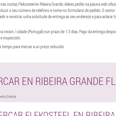
r nas costas Flekosteel en Ribeira Grande, debes pedilo na páxina web ofici
troducir o seu número de teléfono e nome no formulario de pedido. O xestor
ir e rexistrar unha solicitude de entrega ao seu enderezo e para aclarar t
ra rexión / cidade (Portugal) nun prazo de 1-3 días. Pago da entrega despoi
 e inspección.
s tempo para mercar a un prezo reducido.
CAR EN RIBEIRA GRANDE F
beira Grande
RCAR FLEKOSTEEL EN RIBEIR