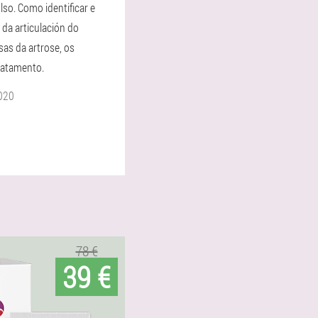
lso. Como identificar e
e da articulación do
sas da artrose, os
ratamento.
020
78 €
39 €