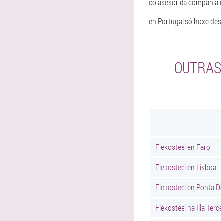
co asesor da compañía c
en Portugal só hoxe de
OUTRAS
Flekosteel en Faro
Flekosteel en Lisboa
Flekosteel en Ponta D
Flekosteel na Illa Terc