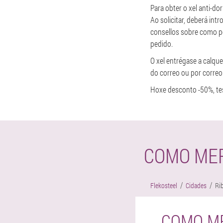
Para obter o xel anti-do
Ao solicitar, deberá in
consellos sobre como ped
pedido.
O xel entrégase a calque
do correo ou por correo
Hoxe desconto -50%, te
COMO MER
Flekosteel
Cidades
Ri
COMO ME