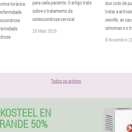
para cada paciente. O artigo trata
dun ciclo de pu
umna torácica:
sobre o tratamento da
tratar a artros
enfermidade.
osteocondrose cervical.
xeonllo, as cau
teocondrose
síntomas e o t
nfermidade.
28 Maio 2026
ndrose
8 Novembro 2
Todos os artigos
EKOSTEEL EN
GRANDE 50%