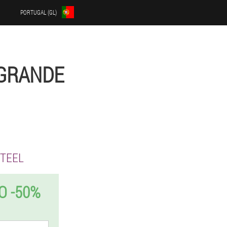
PORTUGAL (GL)
 GRANDE
STEEL
O -50%