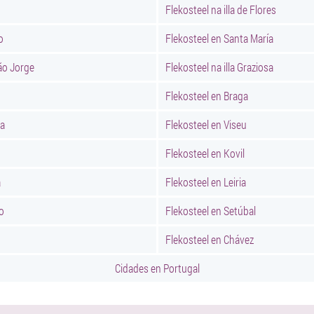
Flekosteel na illa de Flores
o
Flekosteel en Santa María
São Jorge
Flekosteel na illa Graziosa
Flekosteel en Braga
ca
Flekosteel en Viseu
Flekosteel en Kovil
a
Flekosteel en Leiria
o
Flekosteel en Setúbal
Flekosteel en Chávez
Cidades en Portugal