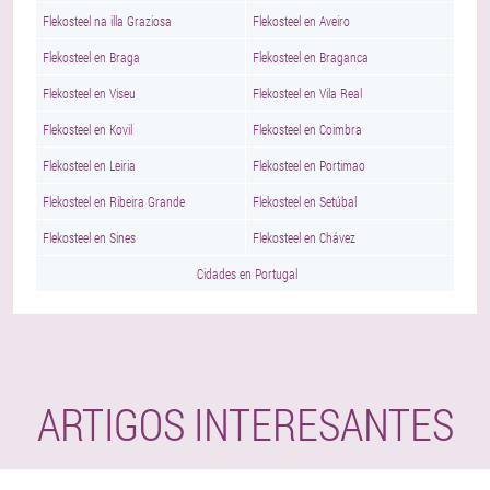
Flekosteel na illa Graziosa
Flekosteel en Aveiro
Flekosteel en Braga
Flekosteel en Braganca
Flekosteel en Viseu
Flekosteel en Vila Real
Flekosteel en Kovil
Flekosteel en Coimbra
Flekosteel en Leiria
Flekosteel en Portimao
Flekosteel en Ribeira Grande
Flekosteel en Setúbal
Flekosteel en Sines
Flekosteel en Chávez
Cidades en Portugal
ARTIGOS INTERESANTES