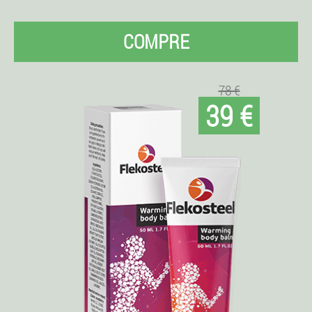
COMPRE
78 €
39 €