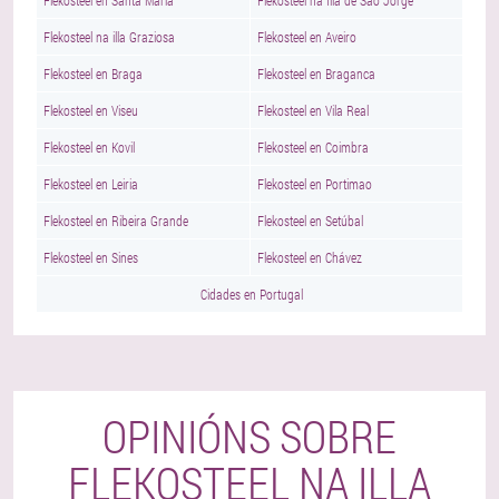
Flekosteel en Santa María
Flekosteel na Illa de São Jorge
Flekosteel na illa Graziosa
Flekosteel en Aveiro
Flekosteel en Braga
Flekosteel en Braganca
Flekosteel en Viseu
Flekosteel en Vila Real
Flekosteel en Kovil
Flekosteel en Coimbra
Flekosteel en Leiria
Flekosteel en Portimao
Flekosteel en Ribeira Grande
Flekosteel en Setúbal
Flekosteel en Sines
Flekosteel en Chávez
Cidades en Portugal
OPINIÓNS SOBRE
FLEKOSTEEL NA ILLA