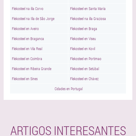
Flekosteel na illa Corvo
Flekosteel en Santa María
Flekosteel na Illa de São Jorge
Flekosteel na illa Graziosa
Flekosteel en Aveiro
Flekosteel en Braga
Flekosteel en Braganca
Flekosteel en Viseu
Flekosteel en Vila Real
Flekosteel en Kovil
Flekosteel en Coimbra
Flekosteel en Portimao
Flekosteel en Ribeira Grande
Flekosteel en Setúbal
Flekosteel en Sines
Flekosteel en Chávez
Cidades en Portugal
ARTIGOS INTERESANTES