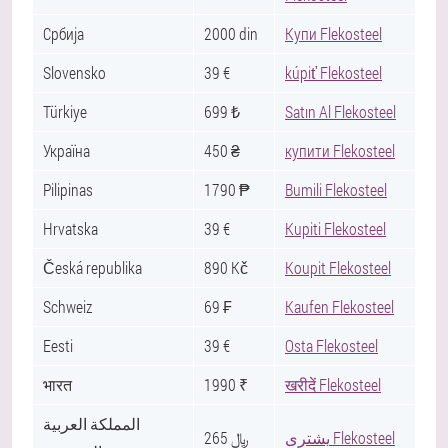
Србија
2000 din
Купи Flekosteel
Slovensko
39 €
kúpiť Flekosteel
Türkiye
699 ₺
Satın Al Flekosteel
Україна
450 ₴
купити Flekosteel
Pilipinas
1790 ₱
Bumili Flekosteel
Hrvatska
39 €
Kupiti Flekosteel
Česká republika
890 Kč
Koupit Flekosteel
Schweiz
69 ₣
Kaufen Flekosteel
Eesti
39 €
Osta Flekosteel
भारत
1990 ₹
खरीदें Flekosteel
المملكة العربية
يشترى Flekosteel
265 ﷼