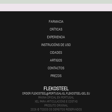
FARMACIA
CRÍTICAS
EXPERIENCIA
INSTRUCIÓNS DE USO
CIDADES
ARTIGOS
CONTACTOS
PREZOS
FLEKOSTEEL
ORDER.FLEKOSTEEL@PORTUGAL-GL.FLEKOSTEEL-GEL.EU
PÁXINA OFICIAL EN PORTUGAL
XEL PARA ARTICULACIÓNS E COSTAS
PRODUTO ORIXINAL
2026 © TODOS OS DEREITOS RESERVADOS