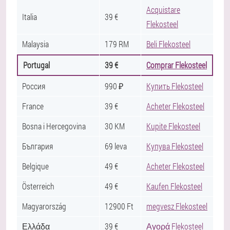
Acquistare
Italia
39 €
Flekosteel
Malaysia
179 RM
Beli Flekosteel
Portugal
39 €
Comprar Flekosteel
Россия
990 ₽
Купить Flekosteel
France
39 €
Acheter Flekosteel
Bosna i Hercegovina
30 KM
Kupite Flekosteel
България
69 leva
Купува Flekosteel
Belgique
49 €
Acheter Flekosteel
Österreich
49 €
Kaufen Flekosteel
Magyarország
12900 Ft
megvesz Flekosteel
Ελλάδα
39 €
Αγορά Flekosteel