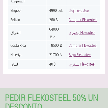
السعودية
Shqipëri
4990 Lek
Blej Flekosteel
Bolivia
250 Bs
Comprar Flekosteel
64000
يشتري Flekosteel
العراق
.د.ع
Costa Rica
18500 ₡
Comprar Flekosteel
Najeriya
21700 ₦
Saya Flekosteel
لبنان
40 $
يشتري Flekosteel
PEDIR FLEKOSTEEL 50% UN
DESCONTO