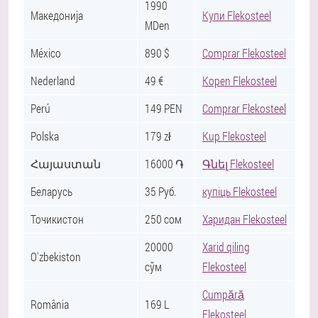
1990
Македонија
Купи Flekosteel
MDen
México
890 $
Comprar Flekosteel
Nederland
49 €
Kopen Flekosteel
Perú
149 PEN
Comprar Flekosteel
Polska
179 zł
Kup Flekosteel
Հայաստան
16000 ֏
Գնել Flekosteel
Беларусь
35 Руб.
купіць Flekosteel
Точикистон
250 сом
Харидан Flekosteel
20000
Xarid qiling
O'zbekiston
сўм
Flekosteel
Cumpără
România
169 L
Flekosteel