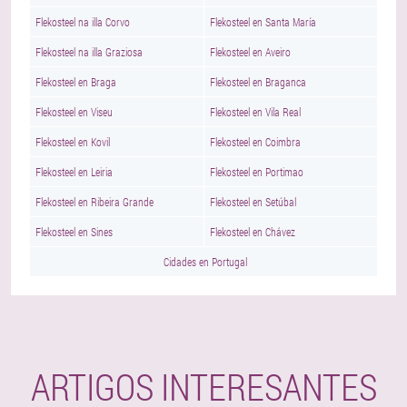
Flekosteel na illa Corvo
Flekosteel en Santa María
Flekosteel na illa Graziosa
Flekosteel en Aveiro
Flekosteel en Braga
Flekosteel en Braganca
Flekosteel en Viseu
Flekosteel en Vila Real
Flekosteel en Kovil
Flekosteel en Coimbra
Flekosteel en Leiria
Flekosteel en Portimao
Flekosteel en Ribeira Grande
Flekosteel en Setúbal
Flekosteel en Sines
Flekosteel en Chávez
Cidades en Portugal
ARTIGOS INTERESANTES