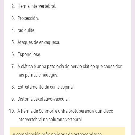
Hernia intervertebral.
Proxección.
radiculite.
Ataques de enxaqueca.
Espondilose.
A ciática é unha patoloxía do nervio ciático que causa dor
nas pernas e nádegas.
Estreitamento da canle espiñal.
Distonía vexetativo-vascular.
A hernia de Schmorl é unha protuberancia dun disco
intervertebral na columna vertebral.
A complicación máis perigosa da osteocondrose